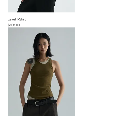
Level T-Shirt
価格
$108.00