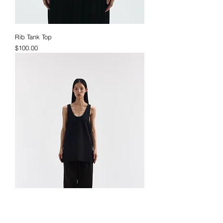
Rib Tank Top
価格
$100.00