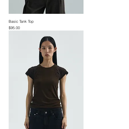
Basic Tank Top
価格
$95.00