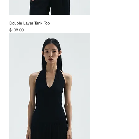
Double Layer Tank Top
価格
$108.00