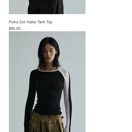
Polka Dot Halter Tank Top
価格
$95.00