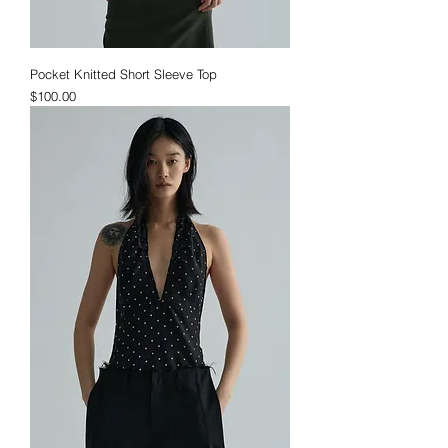
Pocket Knitted Short Sleeve Top
価格
$100.00