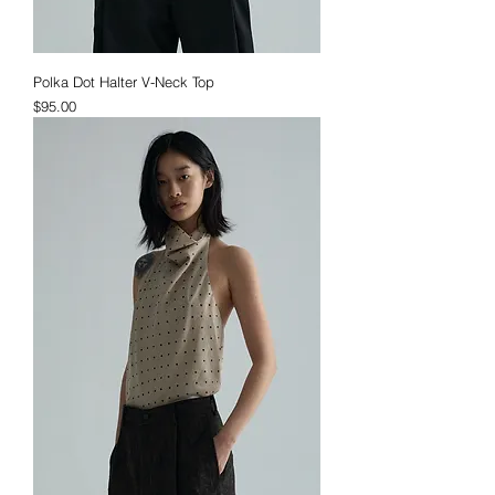
Polka Dot Halter V-Neck Top
価格
$95.00