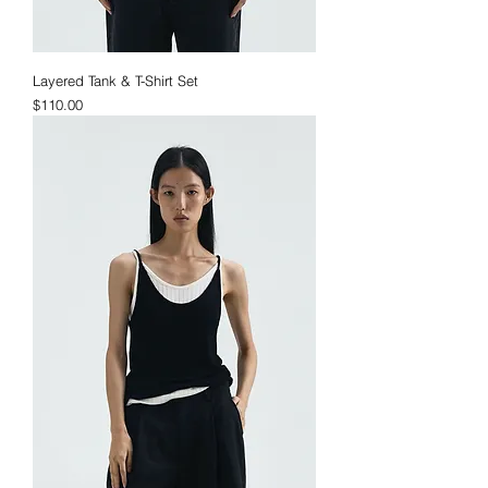
Layered Tank & T-Shirt Set
価格
$110.00